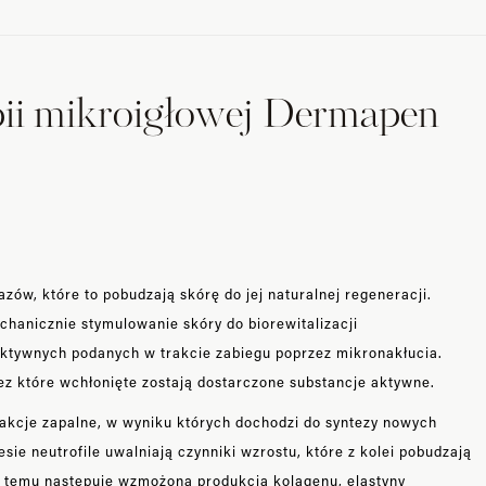
pii mikroigłowej Dermapen
zów, które to pobudzają skórę do jej naturalnej regeneracji.
hanicznie stymulowanie skóry do biorewitalizacji
aktywnych podanych w trakcie zabiegu poprzez mikronakłucia.
ez które wchłonięte zostają dostarczone substancje aktywne.
akcje zapalne, w wyniku których dochodzi do syntezy nowych
esie neutrofile uwalniają czynniki wzrostu, które z kolei pobudzają
ki temu następuje wzmożona produkcja kolagenu, elastyny