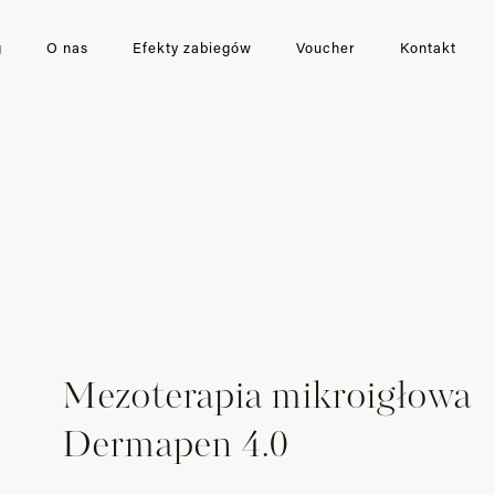
g
O nas
Efekty zabiegów
Voucher
Kontakt
Mezoterapia mikroigłowa
Dermapen 4.0