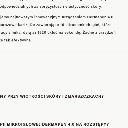
dpowiedzialnych za sprężystość i elastyczność skóry.
ujemy najnowszym innowacyjnym urządzeniem Dermapen 4.0.
zowe kartridże zawierające 16 ultracienkich igieł, które
acy silnika, dają aż 1920 ukłuć na sekundę. Żadne z urządzeń
ze tak efektywne.
WNY PRZY WIOTKOŚCI SKÓRY I ZMARSZCZKACH?
II MIKROIGŁOWEJ DERMAPEN 4.0 NA ROZSTĘPY?