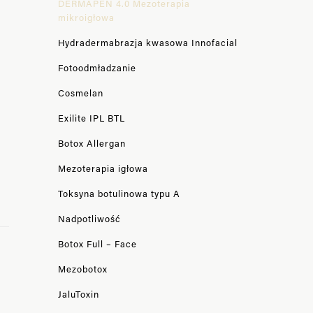
DERMAPEN 4.0 Mezoterapia
mikroigłowa
Hydradermabrazja kwasowa Innofacial
Fotoodmładzanie
Cosmelan
Exilite IPL BTL
Botox Allergan
Mezoterapia igłowa
Toksyna botulinowa typu A
Nadpotliwość
Botox Full – Face
Mezobotox
JaluToxin